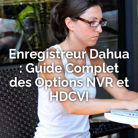
Enregistreur Dahua
: Guide Complet
des Options NVR et
HDCVI